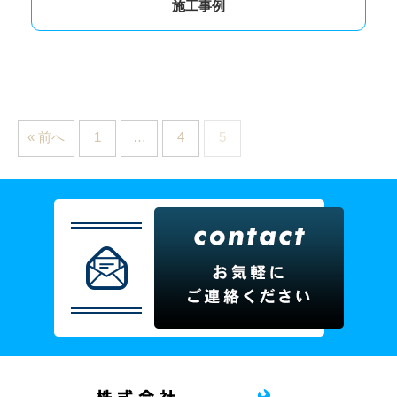
施工事例
« 前へ
1
…
4
5